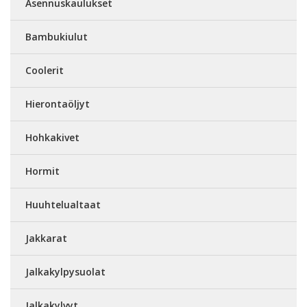
Asennuskaulukset
Bambukiulut
Coolerit
Hierontaöljyt
Hohkakivet
Hormit
Huuhtelualtaat
Jakkarat
Jalkakylpysuolat
Jalkakylvyt