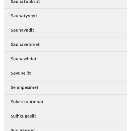
Saunatuoksut
Saunatyynyt
Saunavadit
Saunavetimet
Saunavihdat
Savupellit
Selänpesimet
Sokerikuorinnat
Suihkugeelit
Suojaseinät