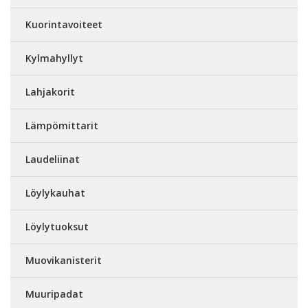
Kuorintavoiteet
Kylmahyllyt
Lahjakorit
Lämpömittarit
Laudeliinat
Löylykauhat
Löylytuoksut
Muovikanisterit
Muuripadat