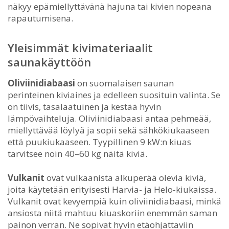
näkyy epämiellyttävänä hajuna tai kivien nopeana
rapautumisena.
Yleisimmät kivimateriaalit
saunakäyttöön
Oliviinidiabaasi
on suomalaisen saunan
perinteinen kiviaines ja edelleen suosituin valinta. Se
on tiivis, tasalaatuinen ja kestää hyvin
lämpövaihteluja. Oliviinidiabaasi antaa pehmeää,
miellyttävää löylyä ja sopii sekä sähkökiukaaseen
että puukiukaaseen. Tyypillinen 9 kW:n kiuas
tarvitsee noin 40–60 kg näitä kiviä.
Vulkanit
ovat vulkaanista alkuperää olevia kiviä,
joita käytetään erityisesti Harvia- ja Helo-kiukaissa.
Vulkanit ovat kevyempiä kuin oliviinidiabaasi, minkä
ansiosta niitä mahtuu kiuaskoriin enemmän saman
painon verran. Ne sopivat hyvin etäohjattaviin