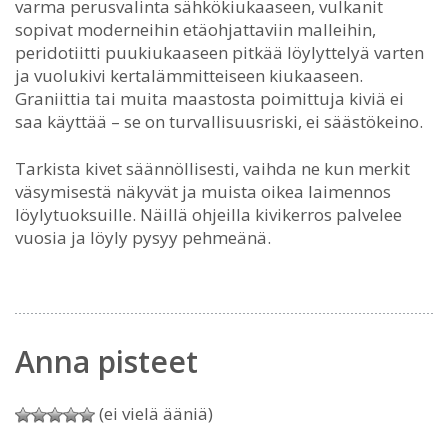
varma perusvalinta sähkökiukaaseen, vulkanit
sopivat moderneihin etäohjattaviin malleihin,
peridotiitti puukiukaaseen pitkää löylyttelyä varten
ja vuolukivi kertalämmitteiseen kiukaaseen.
Graniittia tai muita maastosta poimittuja kiviä ei
saa käyttää – se on turvallisuusriski, ei säästökeino.
Tarkista kivet säännöllisesti, vaihda ne kun merkit
väsymisestä näkyvät ja muista oikea laimennos
löylytuoksuille. Näillä ohjeilla kivikerros palvelee
vuosia ja löyly pysyy pehmeänä.
Anna pisteet
(ei vielä ääniä)