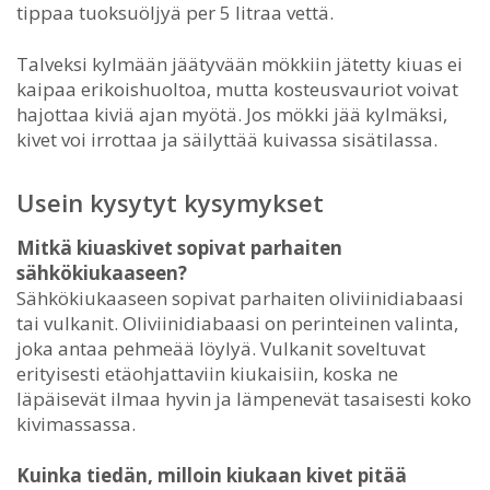
tippaa tuoksuöljyä per 5 litraa vettä.
Talveksi kylmään jäätyvään mökkiin jätetty kiuas ei
kaipaa erikoishuoltoa, mutta kosteusvauriot voivat
hajottaa kiviä ajan myötä. Jos mökki jää kylmäksi,
kivet voi irrottaa ja säilyttää kuivassa sisätilassa.
Usein kysytyt kysymykset
Mitkä kiuaskivet sopivat parhaiten
sähkökiukaaseen?
Sähkökiukaaseen sopivat parhaiten oliviinidiabaasi
tai vulkanit. Oliviinidiabaasi on perinteinen valinta,
joka antaa pehmeää löylyä. Vulkanit soveltuvat
erityisesti etäohjattaviin kiukaisiin, koska ne
läpäisevät ilmaa hyvin ja lämpenevät tasaisesti koko
kivimassassa.
Kuinka tiedän, milloin kiukaan kivet pitää