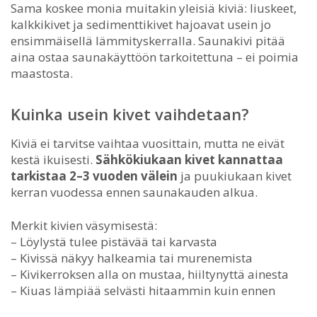
Sama koskee monia muitakin yleisiä kiviä: liuskeet,
kalkkikivet ja sedimenttikivet hajoavat usein jo
ensimmäisellä lämmityskerralla. Saunakivi pitää
aina ostaa saunakäyttöön tarkoitettuna – ei poimia
maastosta.
Kuinka usein kivet vaihdetaan?
Kiviä ei tarvitse vaihtaa vuosittain, mutta ne eivät
kestä ikuisesti.
Sähkökiukaan kivet kannattaa
tarkistaa 2–3 vuoden välein
ja puukiukaan kivet
kerran vuodessa ennen saunakauden alkua.
Merkit kivien väsymisestä:
– Löylystä tulee pistävää tai karvasta
– Kivissä näkyy halkeamia tai murenemista
– Kivikerroksen alla on mustaa, hiiltynyttä ainesta
– Kiuas lämpiää selvästi hitaammin kuin ennen