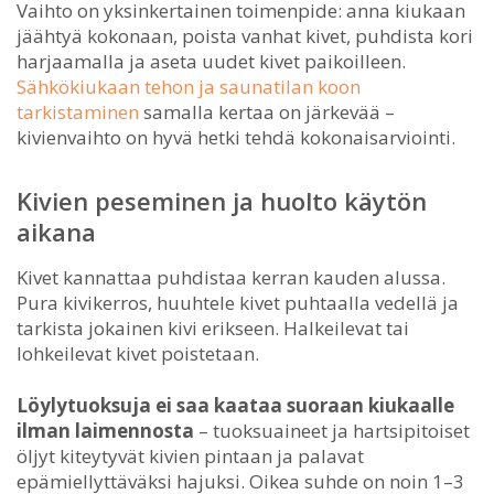
Vaihto on yksinkertainen toimenpide: anna kiukaan
jäähtyä kokonaan, poista vanhat kivet, puhdista kori
harjaamalla ja aseta uudet kivet paikoilleen.
Sähkökiukaan tehon ja saunatilan koon
tarkistaminen
samalla kertaa on järkevää –
kivienvaihto on hyvä hetki tehdä kokonaisarviointi.
Kivien peseminen ja huolto käytön
aikana
Kivet kannattaa puhdistaa kerran kauden alussa.
Pura kivikerros, huuhtele kivet puhtaalla vedellä ja
tarkista jokainen kivi erikseen. Halkeilevat tai
lohkeilevat kivet poistetaan.
Löylytuoksuja ei saa kaataa suoraan kiukaalle
ilman laimennosta
– tuoksuaineet ja hartsipitoiset
öljyt kiteytyvät kivien pintaan ja palavat
epämiellyttäväksi hajuksi. Oikea suhde on noin 1–3