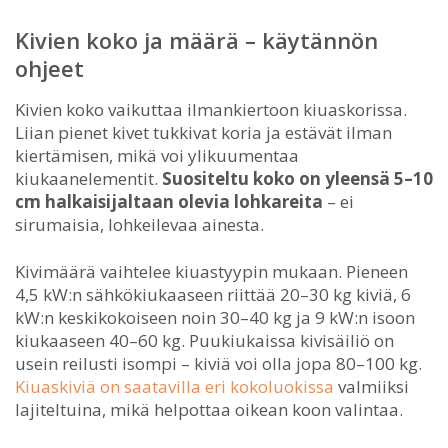
Kivien koko ja määrä – käytännön
ohjeet
Kivien koko vaikuttaa ilmankiertoon kiuaskorissa.
Liian pienet kivet tukkivat koria ja estävät ilman
kiertämisen, mikä voi ylikuumentaa
kiukaanelementit.
Suositeltu koko on yleensä 5–10
cm halkaisijaltaan olevia lohkareita
– ei
sirumaisia, lohkeilevaa ainesta.
Kivimäärä vaihtelee kiuastyypin mukaan. Pieneen
4,5 kW:n sähkökiukaaseen riittää 20–30 kg kiviä, 6
kW:n keskikokoiseen noin 30–40 kg ja 9 kW:n isoon
kiukaaseen 40–60 kg. Puukiukaissa kivisäiliö on
usein reilusti isompi – kiviä voi olla jopa 80–100 kg.
Kiuaskiviä on saatavilla eri kokoluokissa
valmiiksi
lajiteltuina, mikä helpottaa oikean koon valintaa.