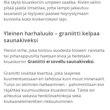
Älä täytä kiuaskoriin umpeen saakka. Kivien väliin
pitää jäädä ilmatilaa, jotta lämpö jakautuu
tasaisesti ja löylyvesi pääsee höyrystymään
kunnolla koko kivikerroksen läpi.
Yleinen harhaluulo – graniitti kelpaa
saunakiveksi
Yleisin virhe, joka toistuu vuodesta toiseen: rannalta
tai piharappusilta haetaan kiviä ja heitetään
kiuaskoriin.
Graniitti ei sovellu saunakiveksi.
Graniitti sisältää kvartsia, joka laajenee
kuumentuessaan eri tahdissa kuin muut mineraalit.
Tulos on äkillinen halkeaminen – pahimmillaan kivi
räjähtää kuumuudessa kiuaskorissa. Tästä voi
aiheutua vakavia henkilövahinkoja sekä
kiukaanelementtien rikkoutuminen.