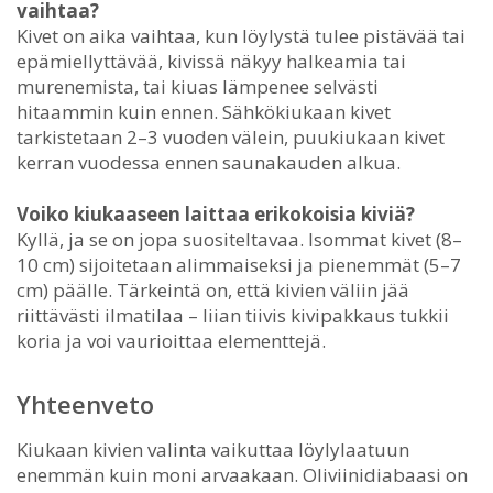
vaihtaa?
Kivet on aika vaihtaa, kun löylystä tulee pistävää tai
epämiellyttävää, kivissä näkyy halkeamia tai
murenemista, tai kiuas lämpenee selvästi
hitaammin kuin ennen. Sähkökiukaan kivet
tarkistetaan 2–3 vuoden välein, puukiukaan kivet
kerran vuodessa ennen saunakauden alkua.
Voiko kiukaaseen laittaa erikokoisia kiviä?
Kyllä, ja se on jopa suositeltavaa. Isommat kivet (8–
10 cm) sijoitetaan alimmaiseksi ja pienemmät (5–7
cm) päälle. Tärkeintä on, että kivien väliin jää
riittävästi ilmatilaa – liian tiivis kivipakkaus tukkii
koria ja voi vaurioittaa elementtejä.
Yhteenveto
Kiukaan kivien valinta vaikuttaa löylylaatuun
enemmän kuin moni arvaakaan. Oliviinidiabaasi on