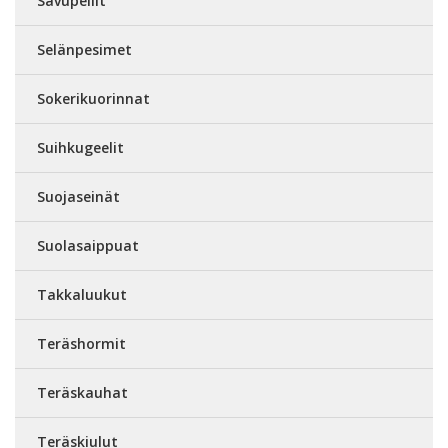
Savupellit
Selänpesimet
Sokerikuorinnat
Suihkugeelit
Suojaseinät
Suolasaippuat
Takkaluukut
Teräshormit
Teräskauhat
Teräskiulut