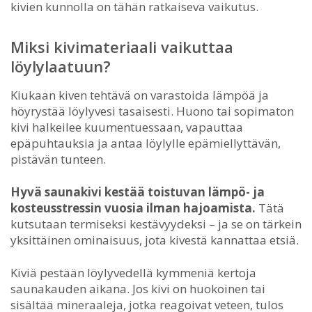
kivien kunnolla on tähän ratkaiseva vaikutus.
Miksi kivimateriaali vaikuttaa
löylylaatuun?
Kiukaan kiven tehtävä on varastoida lämpöä ja
höyrystää löylyvesi tasaisesti. Huono tai sopimaton
kivi halkeilee kuumentuessaan, vapauttaa
epäpuhtauksia ja antaa löylylle epämiellyttävän,
pistävän tunteen.
Hyvä saunakivi kestää toistuvan lämpö- ja
kosteusstressin vuosia ilman hajoamista.
Tätä
kutsutaan termiseksi kestävyydeksi – ja se on tärkein
yksittäinen ominaisuus, jota kivestä kannattaa etsiä.
Kiviä pestään löylyvedellä kymmeniä kertoja
saunakauden aikana. Jos kivi on huokoinen tai
sisältää mineraaleja, jotka reagoivat veteen, tulos