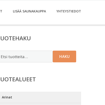
ET
LISÄÄ SAUNAKAUPPA
YHTEYSTIEDOT
TUOTEHAKU
tsi:
HAKU
TUOTEALUEET
Arinat