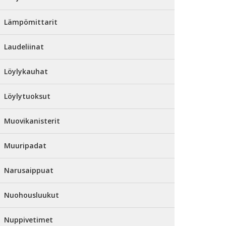
Lämpömittarit
Laudeliinat
Löylykauhat
Löylytuoksut
Muovikanisterit
Muuripadat
Narusaippuat
Nuohousluukut
Nuppivetimet