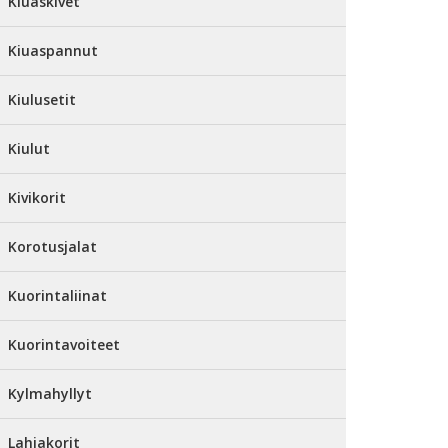
Kiuaskivet
Kiuaspannut
Kiulusetit
Kiulut
Kivikorit
Korotusjalat
Kuorintaliinat
Kuorintavoiteet
Kylmahyllyt
Lahjakorit