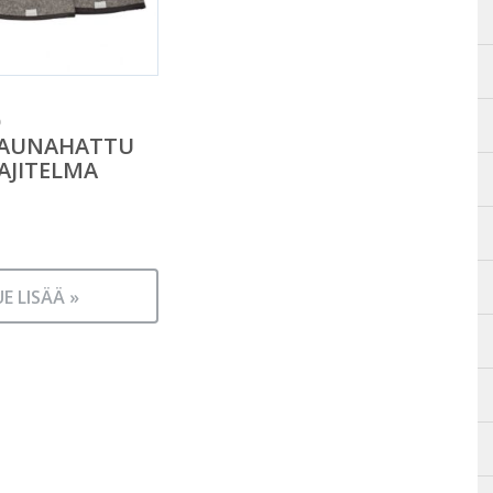
O
AUNAHATTU
LAJITELMA
UE LISÄÄ »