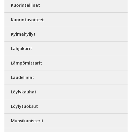
Kuorintaliinat
Kuorintavoiteet
Kylmahyllyt
Lahjakorit
Lämpömittarit
Laudeliinat
Löylykauhat
Löylytuoksut
Muovikanisterit