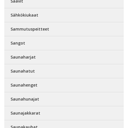
Saavit
Sähkökiukaat
Sammutuspeitteet
Sangot
Saunaharjat
Saunahatut
Saunahenget
Saunahunajat
Saunajakkarat
Saunakauhat