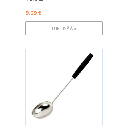
9,99
€
LUE LISÄÄ »