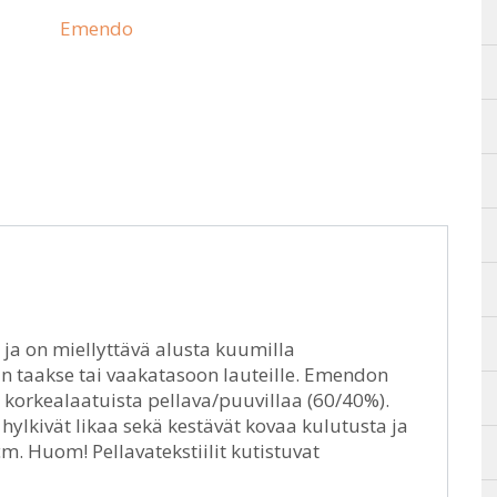
Emendo
a ja on miellyttävä alusta kuumilla
än taakse tai vaakatasoon lauteille. Emendon
y korkealaatuista pellava/puuvillaa (60/40%).
a hylkivät likaa sekä kestävät kovaa kulutusta ja
m. Huom! Pellavatekstiilit kutistuvat