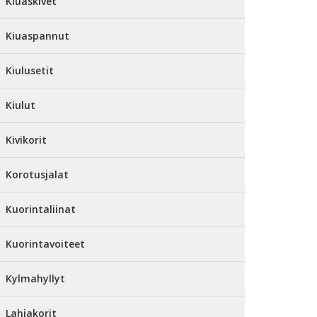
Kiuaskivet
Kiuaspannut
Kiulusetit
Kiulut
Kivikorit
Korotusjalat
Kuorintaliinat
Kuorintavoiteet
Kylmahyllyt
Lahjakorit