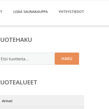
ET
LISÄÄ SAUNAKAUPPA
YHTEYSTIEDOT
TUOTEHAKU
tsi:
HAKU
TUOTEALUEET
Arinat