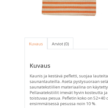
Kuvaus
Arviot (0)
Kuvaus
Kaunis ja kestävä pefletti, suojaa lauteit
saunanlauteilla. Aseta pystysuoraan sel
saunatekstiilien materiaalina on käytett
Pellavatekstiilit imevät hyvin kosteutta j
toistuvaa pesua. Pefletin koko on 52×40 c
ensimmäisessä pesussa noin 10 %.