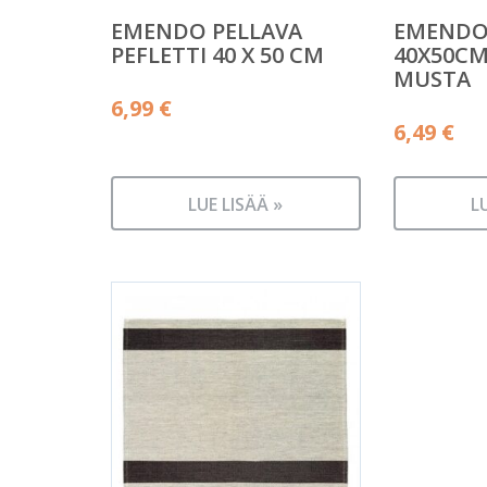
EMENDO PELLAVA
EMENDO 
PEFLETTI 40 X 50 CM
40X50CM
MUSTA
6,99
€
6,49
€
LUE LISÄÄ »
L