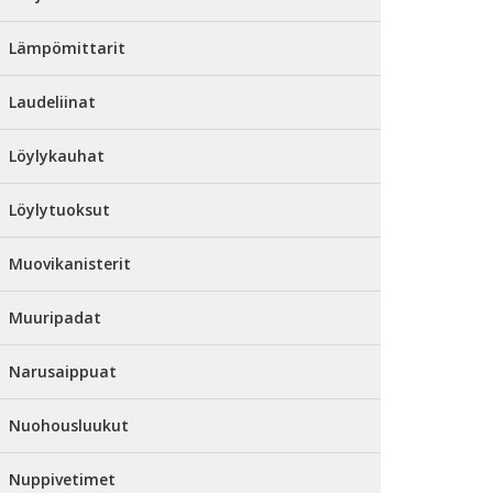
Lämpömittarit
Laudeliinat
Löylykauhat
Löylytuoksut
Muovikanisterit
Muuripadat
Narusaippuat
Nuohousluukut
Nuppivetimet