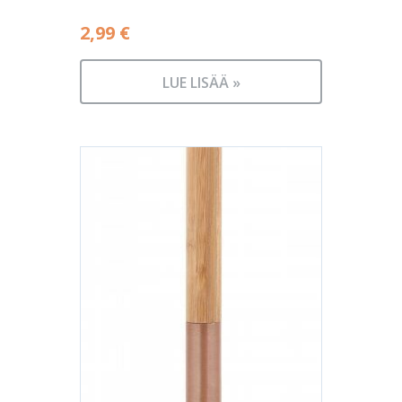
2,99
€
LUE LISÄÄ »