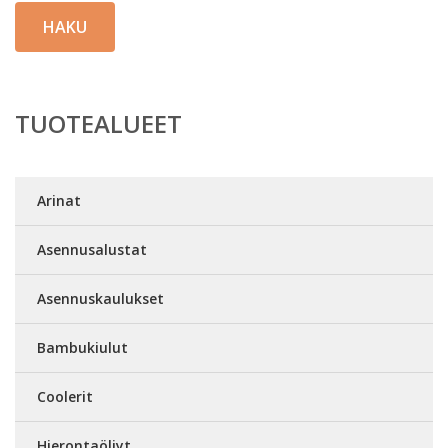
HAKU
TUOTEALUEET
Arinat
Asennusalustat
Asennuskaulukset
Bambukiulut
Coolerit
Hierontaöljyt