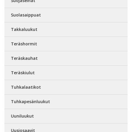
Suojaseinät
Suolasaippuat
Takkaluukut
Teräshormit
Teräskauhat
Teräskiulut
Tuhkalaatikot
Tuhkapesänluukut
Uuniluukut
Uusiosaavit