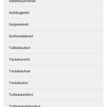
Sokerikuorinnat
Suihkugeelit
Suojaseinät
Suolasaippuat
Takkaluukut
Teräshormit
Teräskauhat
Teräskiulut
Tuhkalaatikot
Tuhkapesänluukut