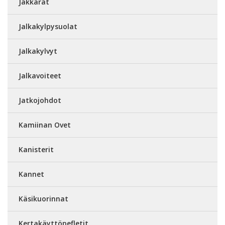
Jakkarat
Jalkakylpysuolat
Jalkakylvyt
Jalkavoiteet
Jatkojohdot
Kamiinan Ovet
Kanisterit
Kannet
Käsikuorinnat
Kertakäyttöpefletit