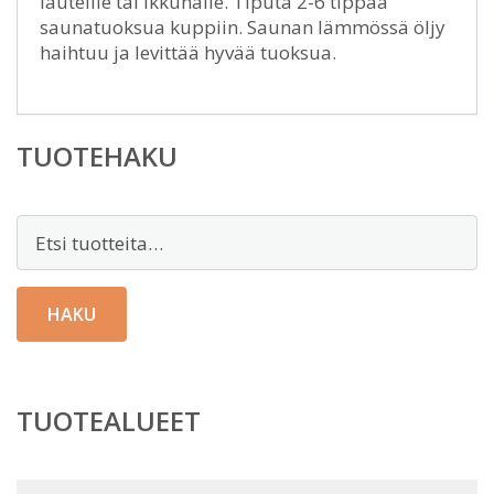
lauteille tai ikkunalle. Tiputa 2-6 tippaa
saunatuoksua kuppiin. Saunan lämmössä öljy
haihtuu ja levittää hyvää tuoksua.
TUOTEHAKU
Etsi:
HAKU
TUOTEALUEET