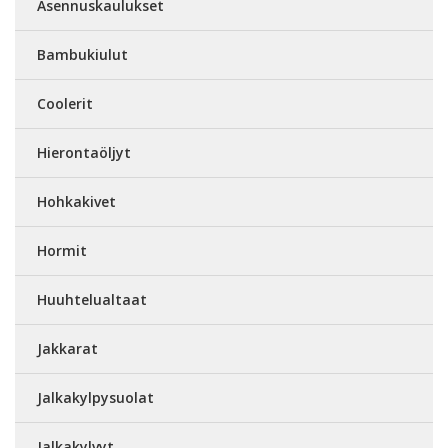
Asennuskaulukset
Bambukiulut
Coolerit
Hierontaöljyt
Hohkakivet
Hormit
Huuhtelualtaat
Jakkarat
Jalkakylpysuolat
Jalkakylvyt