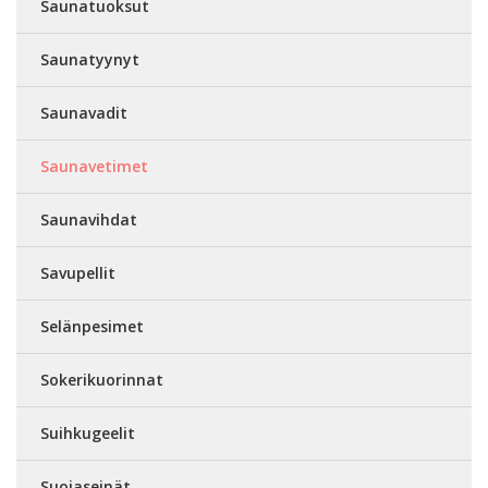
Saunatuoksut
Saunatyynyt
Saunavadit
Saunavetimet
Saunavihdat
Savupellit
Selänpesimet
Sokerikuorinnat
Suihkugeelit
Suojaseinät