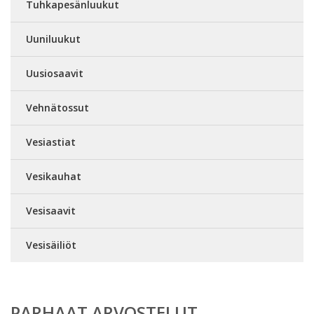
Tuhkapesänluukut
Uuniluukut
Uusiosaavit
Vehnätossut
Vesiastiat
Vesikauhat
Vesisaavit
Vesisäiliöt
PARHAAT ARVOSTELUT