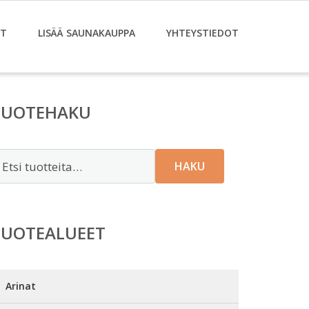
ET
LISÄÄ SAUNAKAUPPA
YHTEYSTIEDOT
TUOTEHAKU
tsi:
HAKU
TUOTEALUEET
Arinat