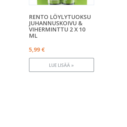
RENTO LÖYLYTUOKSU
JUHANNUSKOIVU &
VIHERMINTTU 2 X 10
ML
5,99
€
LUE LISÄÄ »