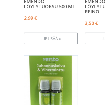
EMENDO
EMEND
LÖYLYTUOKSU 500 ML
LÖYLYTU
REINO
2,99
€
3,50
€
LUE LISÄÄ »
L