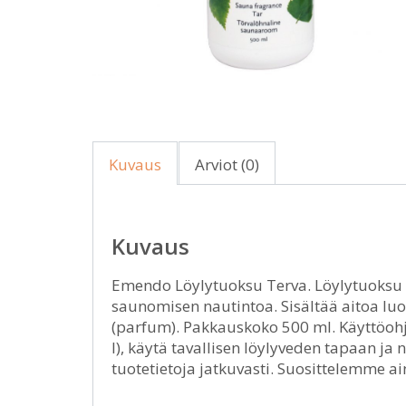
Kuvaus
Arviot (0)
Kuvaus
Emendo Löylytuoksu Terva. Löylytuoksu t
saunomisen nautintoa. Sisältää aitoa luon
(parfum). Pakkauskoko 500 ml. Käyttöohje:
l), käytä tavallisen löylyveden tapaan ja
tuotetietoja jatkuvasti. Suosittelemme a