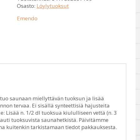
Osasto:
Löylytuoksut
Emendo
uo saunaan miellyttävän tuoksun ja lisää
non tervaa. Ei sisällä synteettisiä hajusteita
 Lisää n. 1/2 dl tuoksua kiululliseen vettä (n. 3
 nauti tuoksuvista saunahetkistä. Päivitämme
ina kuitenkin tarkistamaan tiedot pakkauksesta.