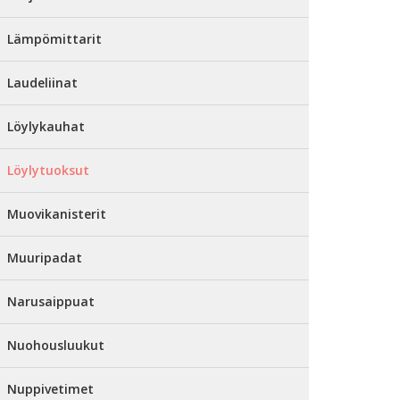
Lämpömittarit
Laudeliinat
Löylykauhat
Löylytuoksut
Muovikanisterit
Muuripadat
Narusaippuat
Nuohousluukut
Nuppivetimet