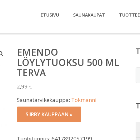
ETUSIVU
SAUNAKAUPAT
TUOTTE
EMENDO
LÖYLYTUOKSU 500 ML
TERVA
E
2,99
€
Saunatarvikekauppa:
Tokmanni
SIIRRY KAUPPAAN »
Tuotetunnus:
6417892057199