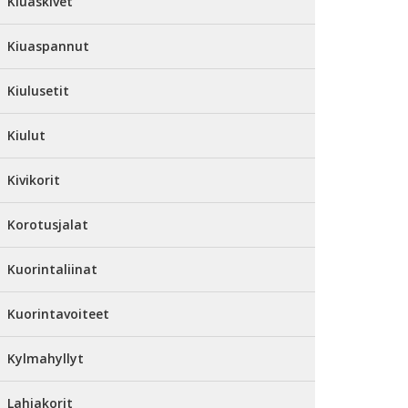
Kiuaskivet
Kiuaspannut
Kiulusetit
Kiulut
Kivikorit
Korotusjalat
Kuorintaliinat
Kuorintavoiteet
Kylmahyllyt
Lahjakorit