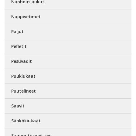
Nuohousluukut
Nuppivetimet
Paljut
Pefletit
Pesuvadit
Puukiukaat
Puutelineet
Saavit
Sähkökiukaat
Sammutuspeitteet