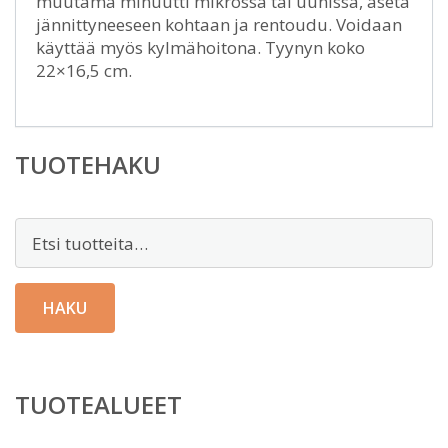
muutama minuutti mikrossa tai uunissa, aseta
jännittyneeseen kohtaan ja rentoudu. Voidaan
käyttää myös kylmähoitona. Tyynyn koko
22×16,5 cm.
TUOTEHAKU
Etsi:
HAKU
TUOTEALUEET