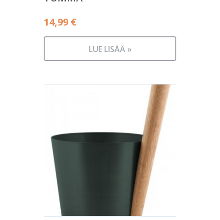
14,99
€
LUE LISÄÄ »