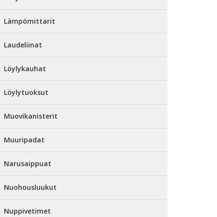
Lämpömittarit
Laudeliinat
Löylykauhat
Löylytuoksut
Muovikanisterit
Muuripadat
Narusaippuat
Nuohousluukut
Nuppivetimet