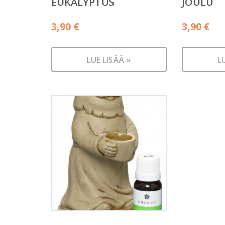
EUKALYPTUS
JOULU
3,90
€
3,90
€
LUE LISÄÄ »
L