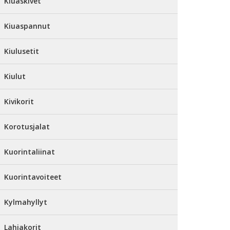
Kiuaskivet
Kiuaspannut
Kiulusetit
Kiulut
Kivikorit
Korotusjalat
Kuorintaliinat
Kuorintavoiteet
Kylmahyllyt
Lahjakorit