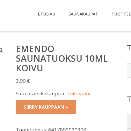
ETUSIVU
SAUNAKAUPAT
TUOTTE
EMENDO
SAUNATUOKSU 10ML
KOIVU
E
3,90
€
Saunatarvikekauppa:
Tokmanni
SIIRRY KAUPPAAN »
Tuotetunnus:
6417892020308