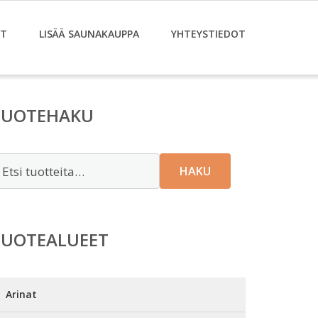
ET
LISÄÄ SAUNAKAUPPA
YHTEYSTIEDOT
TUOTEHAKU
tsi:
HAKU
TUOTEALUEET
Arinat