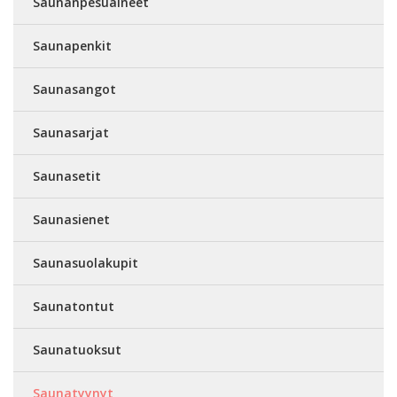
Saunanpesuaineet
Saunapenkit
Saunasangot
Saunasarjat
Saunasetit
Saunasienet
Saunasuolakupit
Saunatontut
Saunatuoksut
Saunatyynyt