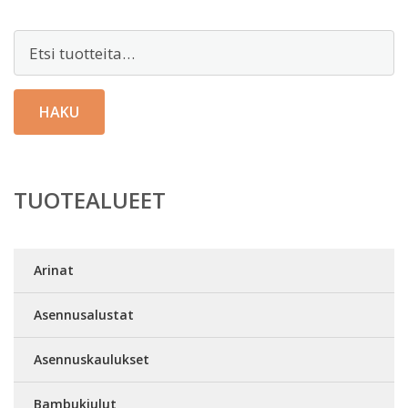
Etsi:
HAKU
TUOTEALUEET
Arinat
Asennusalustat
Asennuskaulukset
Bambukiulut