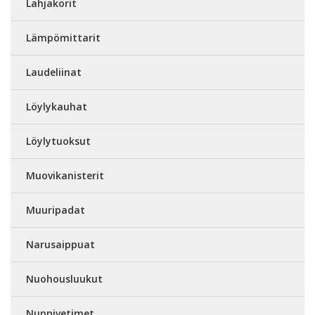
Lahjakorit
Lämpömittarit
Laudeliinat
Löylykauhat
Löylytuoksut
Muovikanisterit
Muuripadat
Narusaippuat
Nuohousluukut
Nuppivetimet