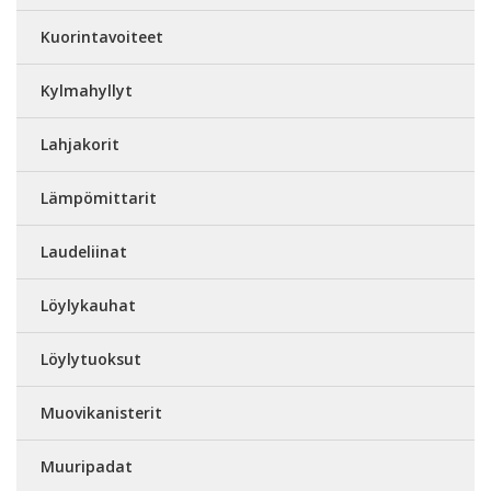
Kuorintavoiteet
Kylmahyllyt
Lahjakorit
Lämpömittarit
Laudeliinat
Löylykauhat
Löylytuoksut
Muovikanisterit
Muuripadat