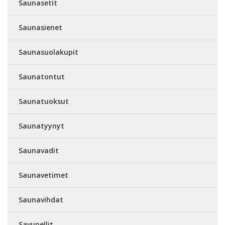
Saunasetit
Saunasienet
Saunasuolakupit
Saunatontut
Saunatuoksut
Saunatyynyt
Saunavadit
Saunavetimet
Saunavihdat
Savupellit