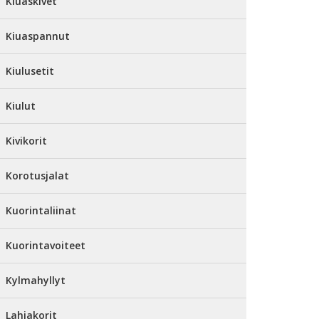
Kiuaskivet
Kiuaspannut
Kiulusetit
Kiulut
Kivikorit
Korotusjalat
Kuorintaliinat
Kuorintavoiteet
Kylmahyllyt
Lahjakorit