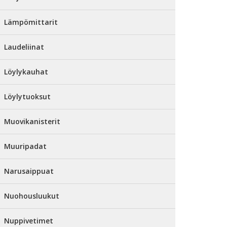
Lämpömittarit
Laudeliinat
Löylykauhat
Löylytuoksut
Muovikanisterit
Muuripadat
Narusaippuat
Nuohousluukut
Nuppivetimet