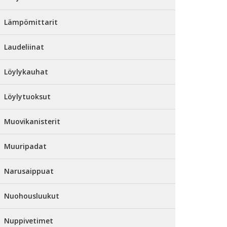
Lämpömittarit
Laudeliinat
Löylykauhat
Löylytuoksut
Muovikanisterit
Muuripadat
Narusaippuat
Nuohousluukut
Nuppivetimet