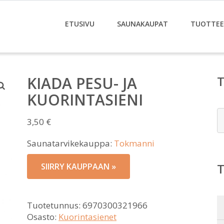
ETUSIVU
SAUNAKAUPAT
TUOTTE
KIADA PESU- JA
KUORINTASIENI
E
3,50
€
Saunatarvikekauppa:
Tokmanni
SIIRRY KAUPPAAN »
Tuotetunnus:
6970300321966
Osasto:
Kuorintasienet