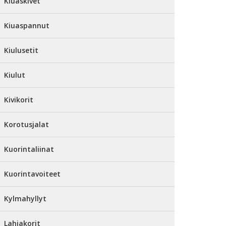
Kiuaskivet
Kiuaspannut
Kiulusetit
Kiulut
Kivikorit
Korotusjalat
Kuorintaliinat
Kuorintavoiteet
Kylmahyllyt
Lahjakorit