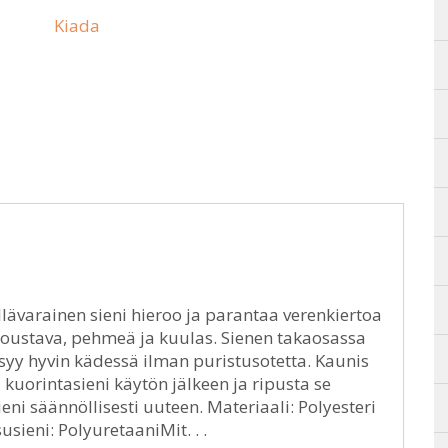
Kiada
llävarainen sieni hieroo ja parantaa verenkiertoa
 joustava, pehmeä ja kuulas. Sienen takaosassa
syy hyvin kädessä ilman puristusotetta. Kaunis
kuorintasieni käytön jälkeen ja ripusta se
i säännöllisesti uuteen. Materiaali: Polyesteri
sieni: PolyuretaaniMit. . .