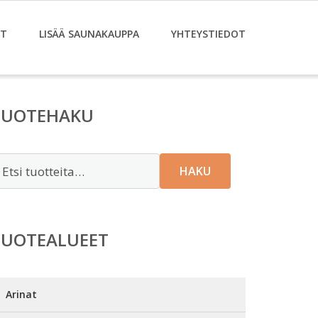
ET
LISÄÄ SAUNAKAUPPA
YHTEYSTIEDOT
TUOTEHAKU
tsi:
HAKU
TUOTEALUEET
Arinat