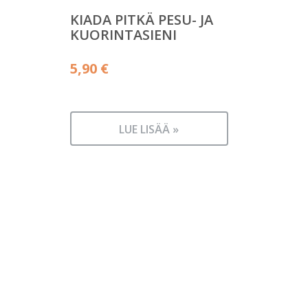
KIADA PITKÄ PESU- JA
KUORINTASIENI
5,90
€
LUE LISÄÄ »