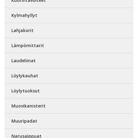
Kuorintavoiteet
Kylmahyllyt
Lahjakorit
Lämpömittarit
Laudeliinat
Löylykauhat
Löylytuoksut
Muovikanisterit
Muuripadat
Narusaippuat