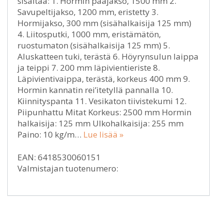
sisältää: 1. Hormin pääjakso, 1500 mm 2.
Savupeltijakso, 1200 mm, eristetty 3.
Hormijakso, 300 mm (sisähalkaisija 125 mm)
4. Liitosputki, 1000 mm, eristämätön,
ruostumaton (sisähalkaisija 125 mm) 5.
Aluskatteen tuki, terästä 6. Höyrynsulun laippa
ja teippi 7. 200 mm läpivientieriste 8.
Läpivientivaippa, terästä, korkeus 400 mm 9.
Hormin kannatin rei’itetyllä pannalla 10.
Kiinnityspanta 11. Vesikaton tiivistekumi 12.
Piipunhattu Mitat Korkeus: 2500 mm Hormin
halkaisija: 125 mm Ulkohalkaisija: 255 mm
Paino: 10 kg/m…
Lue lisää »
EAN: 6418530060151
Valmistajan tuotenumero: