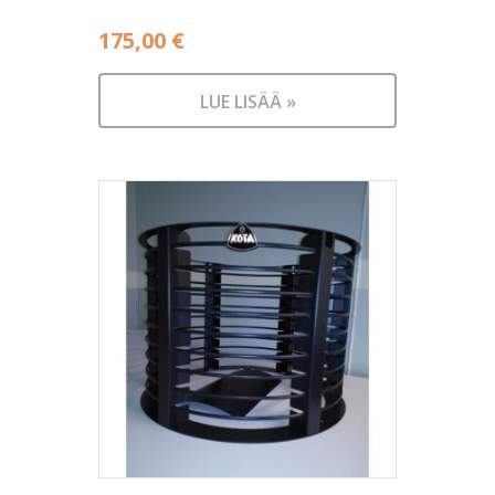
175,00
€
LUE LISÄÄ »