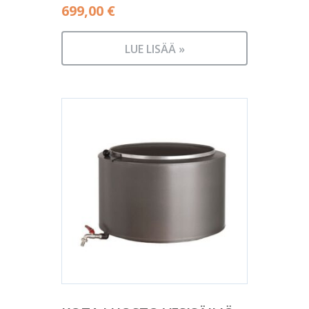
699,00
€
LUE LISÄÄ »