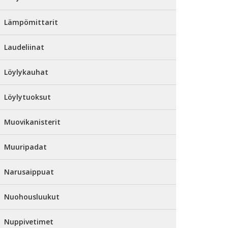
Lämpömittarit
Laudeliinat
Löylykauhat
Löylytuoksut
Muovikanisterit
Muuripadat
Narusaippuat
Nuohousluukut
Nuppivetimet