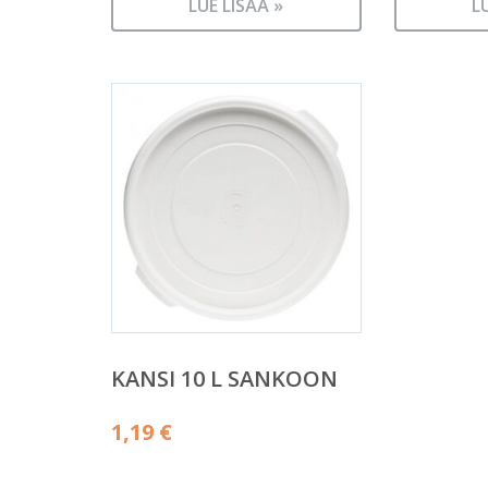
LUE LISÄÄ »
L
KANSI 10 L SANKOON
1,19
€