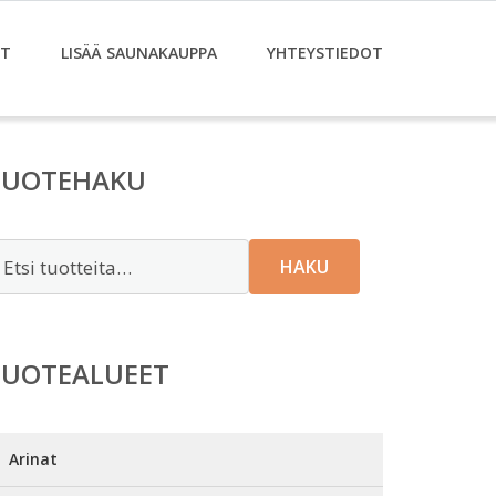
ET
LISÄÄ SAUNAKAUPPA
YHTEYSTIEDOT
TUOTEHAKU
tsi:
HAKU
TUOTEALUEET
Arinat