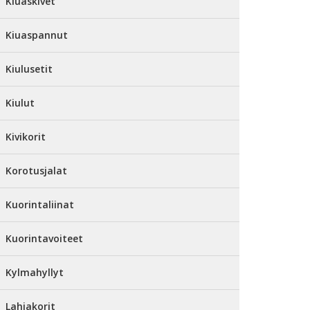
Kiuaskivet
Kiuaspannut
Kiulusetit
Kiulut
Kivikorit
Korotusjalat
Kuorintaliinat
Kuorintavoiteet
Kylmahyllyt
Lahjakorit