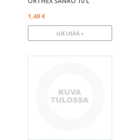
ORTHEX SANKO 10 L
1,49
€
LUE LISÄÄ »