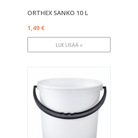
ORTHEX SANKO 10 L
1,49
€
LUE LISÄÄ »