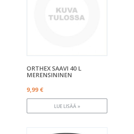
ORTHEX SAAVI 40 L
MERENSININEN
9,99
€
LUE LISÄÄ »