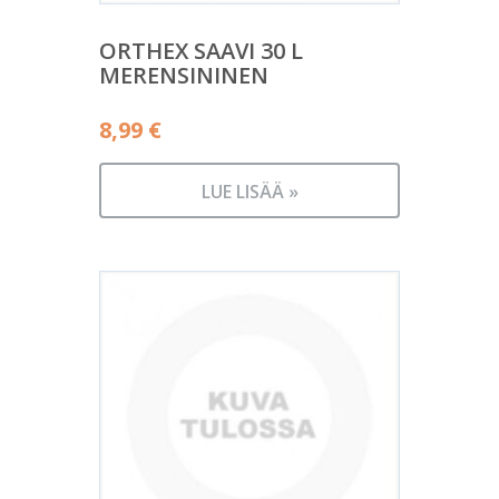
ORTHEX SAAVI 30 L
MERENSININEN
8,99
€
LUE LISÄÄ »