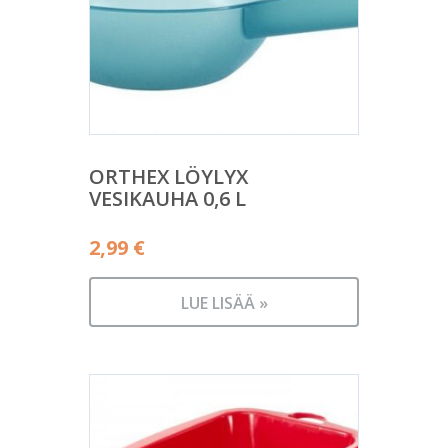
ORTHEX LÖYLYX
VESIKAUHA 0,6 L
2,99
€
LUE LISÄÄ »