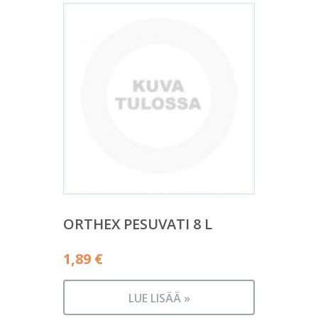
ORTHEX PESUVATI 8 L
1,89
€
LUE LISÄÄ »