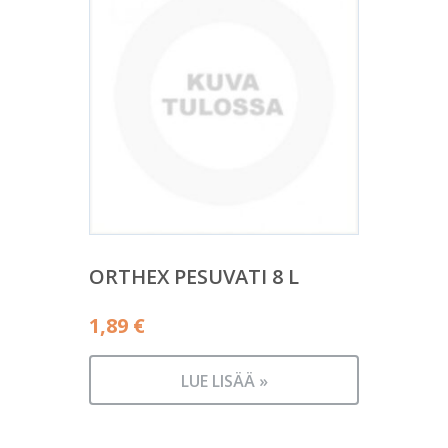
ORTHEX PESUVATI 8 L
1,89
€
LUE LISÄÄ »