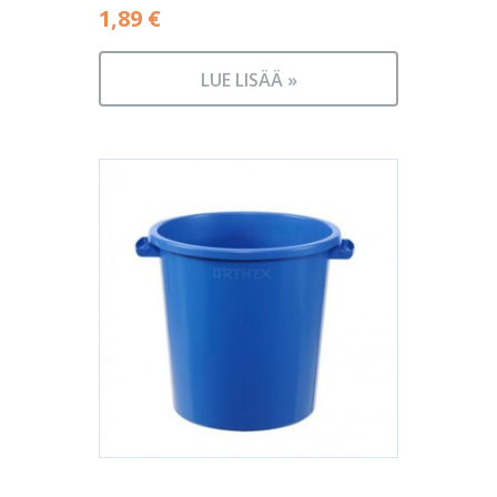
1,89
€
LUE LISÄÄ »