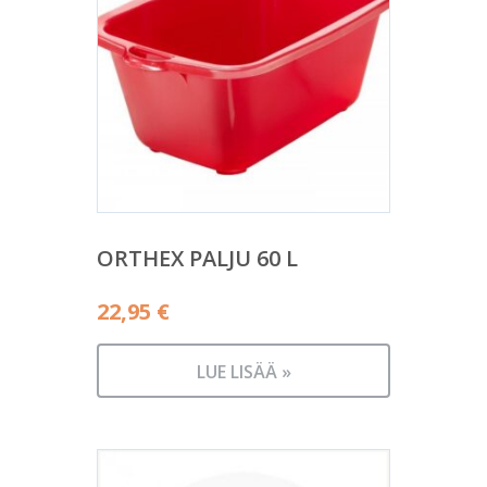
ORTHEX PALJU 60 L
22,95
€
LUE LISÄÄ »