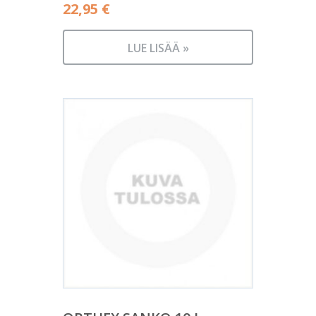
22,95
€
LUE LISÄÄ »