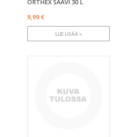
ORTHEX SAAVI 30 L
9,99
€
LUE LISÄÄ »