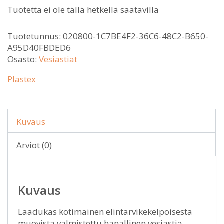
Tuotetta ei ole tällä hetkellä saatavilla
Tuotetunnus:
020800-1C7BE4F2-36C6-48C2-B650-
A95D40FBDED6
Osasto:
Vesiastiat
Plastex
Kuvaus
Arviot (0)
Kuvaus
Laadukas kotimainen elintarvikekelpoisesta
muovista valmistettu hanallinen vesiastia.