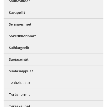
Saunavihdat
Savupellit
Selänpesimet
Sokerikuorinnat
Suihkugeelit
Suojaseinät
Suolasaippuat
Takkaluukut
Teräshormit
Teräskauhat