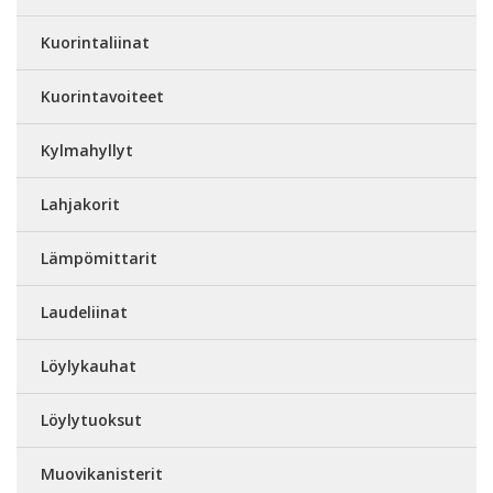
Kuorintaliinat
Kuorintavoiteet
Kylmahyllyt
Lahjakorit
Lämpömittarit
Laudeliinat
Löylykauhat
Löylytuoksut
Muovikanisterit