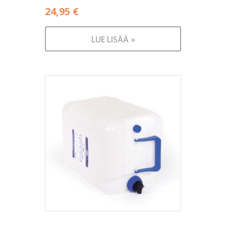
24,95
€
LUE LISÄÄ »