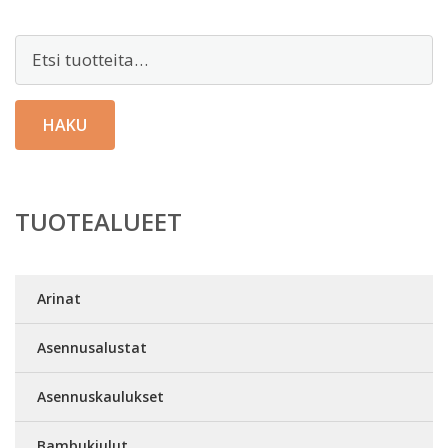
Etsi:
HAKU
TUOTEALUEET
Arinat
Asennusalustat
Asennuskaulukset
Bambukiulut