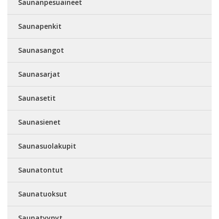
Saunanpesuaineet
Saunapenkit
Saunasangot
Saunasarjat
Saunasetit
Saunasienet
Saunasuolakupit
Saunatontut
Saunatuoksut
Saunatyynyt