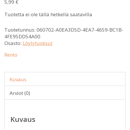
5,99
€
Tuotetta ei ole tällä hetkellä saatavilla
Tuotetunnus:
060702-A0EA3D5D-4EA7-4659-BC1B-
4FE95DD54A00
Osasto:
Löylytuoksut
Rento
Kuvaus
Arviot (0)
Kuvaus