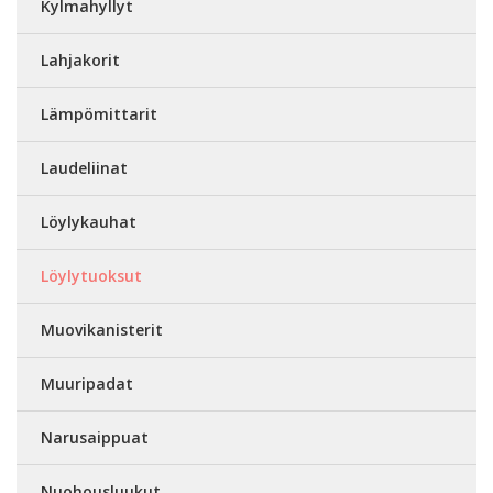
Kylmahyllyt
Lahjakorit
Lämpömittarit
Laudeliinat
Löylykauhat
Löylytuoksut
Muovikanisterit
Muuripadat
Narusaippuat
Nuohousluukut