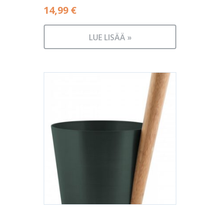
14,99
€
LUE LISÄÄ »