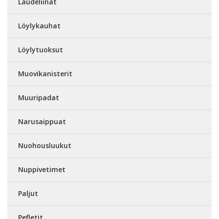
Laudeliinat
Löylykauhat
Löylytuoksut
Muovikanisterit
Muuripadat
Narusaippuat
Nuohousluukut
Nuppivetimet
Paljut
Pefletit