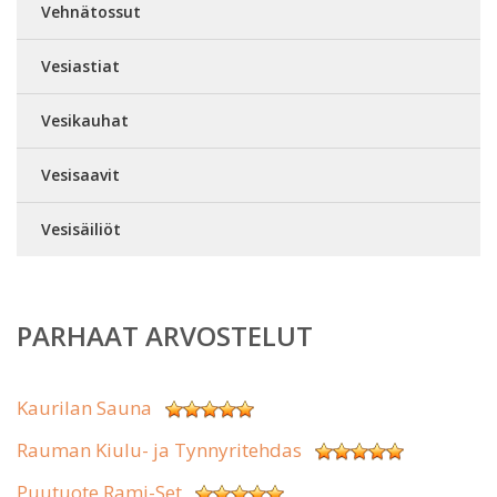
Vehnätossut
Vesiastiat
Vesikauhat
Vesisaavit
Vesisäiliöt
PARHAAT ARVOSTELUT
Kaurilan Sauna
Rauman Kiulu- ja Tynnyritehdas
Puutuote Rami-Set