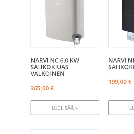
NARVI NC 6,0 KW
NARVI N
SÄHKÖKIUAS
SÄHKÖK
VALKOINEN
199,00
€
365,00
€
LUE LISÄÄ »
L