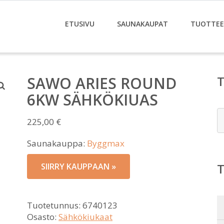
ETUSIVU
SAUNAKAUPAT
TUOTTE
SAWO ARIES ROUND
6KW SÄHKÖKIUAS
E
225,00
€
Saunakauppa:
Byggmax
SIIRRY KAUPPAAN »
Tuotetunnus:
6740123
Osasto:
Sähkökiukaat