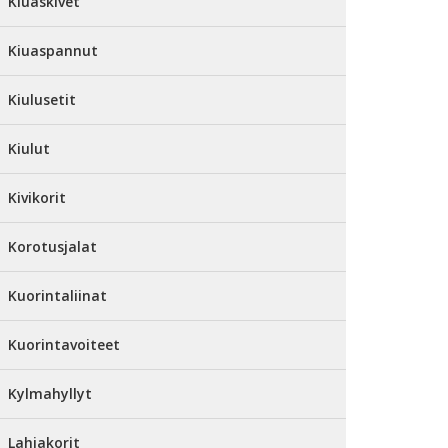
Kiuaskivet
Kiuaspannut
Kiulusetit
Kiulut
Kivikorit
Korotusjalat
Kuorintaliinat
Kuorintavoiteet
Kylmahyllyt
Lahjakorit