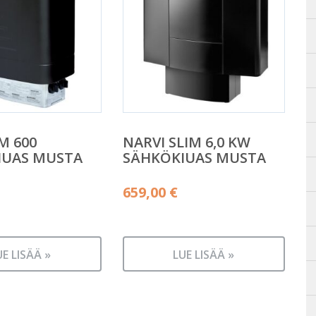
M 600
NARVI SLIM 6,0 KW
IUAS MUSTA
SÄHKÖKIUAS MUSTA
659,00
€
UE LISÄÄ »
LUE LISÄÄ »