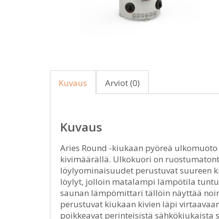
Kuvaus
Arviot (0)
Kuvaus
Aries Round -kiukaan pyöreä ulkomuoto yl
kivimäärällä. Ulkokuori on ruostumatont
löylyominaisuudet perustuvat suureen ki
löylyt, jolloin matalampi lämpötila tuntu
saunan lämpömittari tällöin näyttää noin
perustuvat kiukaan kivien läpi virtaava
poikkeavat perinteisistä sähkökiukaista s