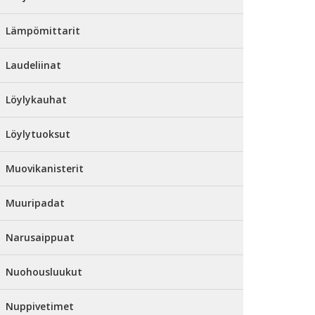
Lämpömittarit
Laudeliinat
Löylykauhat
Löylytuoksut
Muovikanisterit
Muuripadat
Narusaippuat
Nuohousluukut
Nuppivetimet