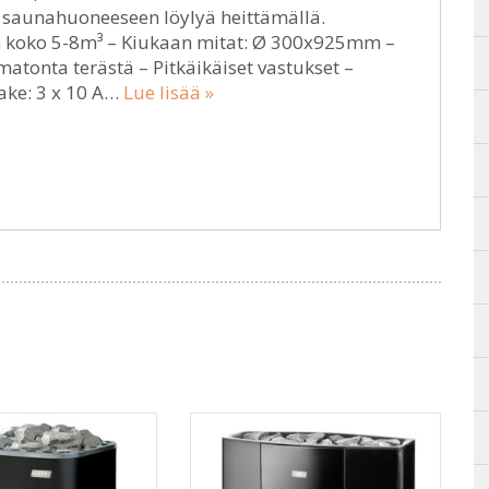
saunahuoneeseen löylyä heittämällä.
 koko 5-8m³ – Kiukaan mitat: Ø 300x925mm –
atonta terästä – Pitkäikäiset vastukset –
ake: 3 x 10 A…
Lue lisää »