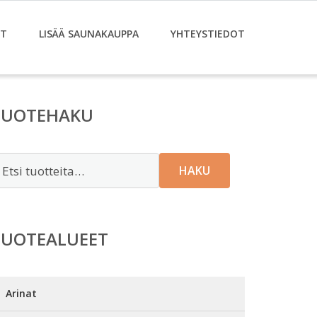
ET
LISÄÄ SAUNAKAUPPA
YHTEYSTIEDOT
TUOTEHAKU
tsi:
HAKU
TUOTEALUEET
Arinat