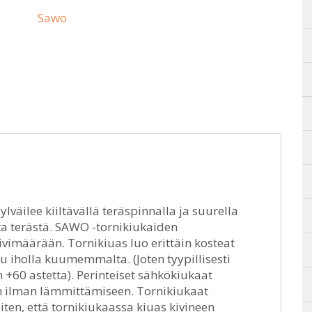
Sawo
väilee kiiltävällä teräspinnalla ja suurella
a terästä. SAWO -tornikiukaiden
vimäärään. Tornikiuas luo erittäin kosteat
u iholla kuumemmalta. (Joten tyypillisesti
 +60 astetta). Perinteiset sähkökiukaat
an ilman lämmittämiseen. Tornikiukaat
iten, että tornikiukaassa kiuas kivineen