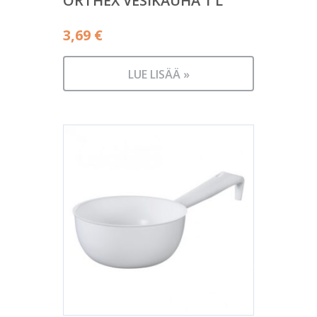
ORTHEX VESIKAUHA 1 L
3,69
€
LUE LISÄÄ »