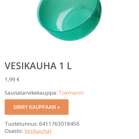
VESIKAUHA 1 L
1,99
€
Saunatarvikekauppa:
Tokmanni
SIIRRY KAUPPAAN »
Tuotetunnus:
6411763018456
Osasto:
Vesikauhat