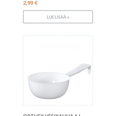
2,99
€
LUE LISÄÄ »