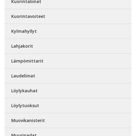
Kuorintaliinat
Kuorintavoiteet
Kylmahyllyt
Lahjakorit
Lämpömittarit
Laudeliinat
Löylykauhat
Löylytuoksut
Muovikanisterit
Muuripadat