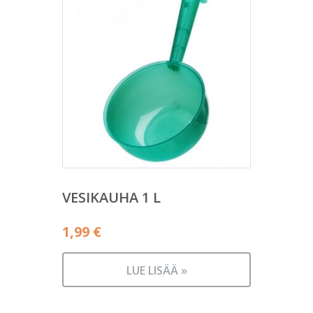
VESIKAUHA 1 L
1,99
€
LUE LISÄÄ »