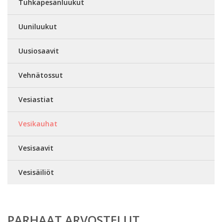
Tuhkapesänluukut
Uuniluukut
Uusiosaavit
Vehnätossut
Vesiastiat
Vesikauhat
Vesisaavit
Vesisäiliöt
PARHAAT ARVOSTELUT