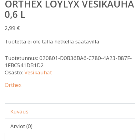
ORTHEX LÖYLYX VESIKAUHA
0,6 L
2,99
€
Tuotetta ei ole tällä hetkellä saatavilla
Tuotetunnus:
020801-D0B36BA6-C780-4A23-B87F-
1FBC541DB1D2
Osasto:
Vesikauhat
Orthex
Kuvaus
Arviot (0)