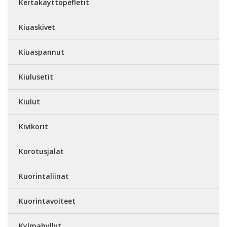
Kertakäyttöpefletit
Kiuaskivet
Kiuaspannut
Kiulusetit
Kiulut
Kivikorit
Korotusjalat
Kuorintaliinat
Kuorintavoiteet
Kylmahyllyt