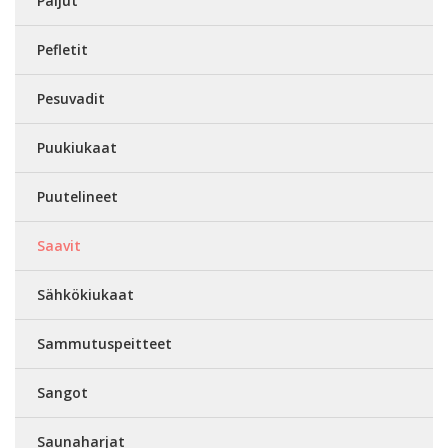
Paljut
Pefletit
Pesuvadit
Puukiukaat
Puutelineet
Saavit
Sähkökiukaat
Sammutuspeitteet
Sangot
Saunaharjat