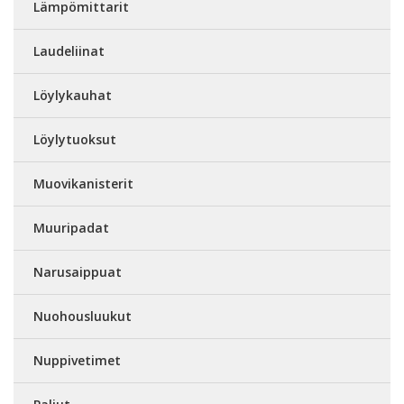
Lämpömittarit
Laudeliinat
Löylykauhat
Löylytuoksut
Muovikanisterit
Muuripadat
Narusaippuat
Nuohousluukut
Nuppivetimet