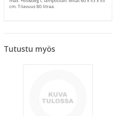
max. +65&deg C lämpötilan. Mitat 60 x 53 x 55
cm. Tilavuus 80 litraa.
Tutustu myös