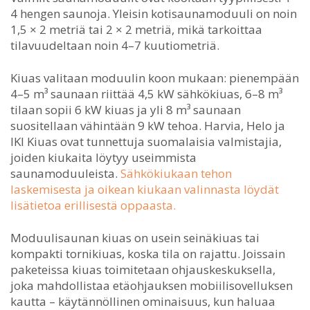
4 hengen saunoja. Yleisin kotisaunamoduuli on noin
1,5 × 2 metriä tai 2 × 2 metriä, mikä tarkoittaa
tilavuudeltaan noin 4–7 kuutiometriä.
Kiuas valitaan moduulin koon mukaan: pienempään
4–5 m³ saunaan riittää 4,5 kW sähkökiuas, 6–8 m³
tilaan sopii 6 kW kiuas ja yli 8 m³ saunaan
suositellaan vähintään 9 kW tehoa. Harvia, Helo ja
IKI Kiuas ovat tunnettuja suomalaisia valmistajia,
joiden kiukaita löytyy useimmista
saunamoduuleista.
Sähkökiukaan tehon
laskemisesta ja oikean kiukaan valinnasta löydät
lisätietoa erillisestä oppaasta.
Moduulisaunan kiuas on usein seinäkiuas tai
kompakti tornikiuas, koska tila on rajattu. Joissain
paketeissa kiuas toimitetaan ohjauskeskuksella,
joka mahdollistaa etäohjauksen mobiilisovelluksen
kautta – käytännöllinen ominaisuus, kun haluaa