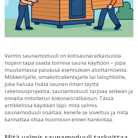
Valmis saunamoduuli on kotisaunaratkaisuista
nopein tapa saada toimiva sauna käyttöön – jopa
muutamassa päivässä asennuksen aloittamisesta.
Mökkeilijälle, omakotirakentajalle tai taloyhtiölle,
joka haluaa lisätä saunan ilman täyttä
rakennusprojektia, saunamoduuli tarjoaa selkeän ja
ennalta mitoitetun kokonaisratkaisun. Tässä
artikkelissa käydään läpi, mitä valmis
saunamoduuli sisältää, kenelle se soveltuu ja mitä
kannattaa ottaa huomioon ennen hankintaa.
Mitä valmis saunamoduuli tarkoittaa