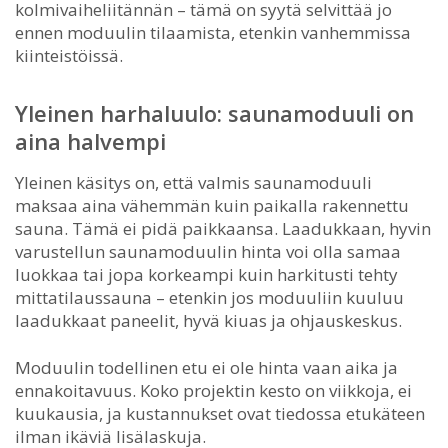
kolmivaiheliitännän – tämä on syytä selvittää jo
ennen moduulin tilaamista, etenkin vanhemmissa
kiinteistöissä.
Yleinen harhaluulo: saunamoduuli on
aina halvempi
Yleinen käsitys on, että valmis saunamoduuli
maksaa aina vähemmän kuin paikalla rakennettu
sauna. Tämä ei pidä paikkaansa. Laadukkaan, hyvin
varustellun saunamoduulin hinta voi olla samaa
luokkaa tai jopa korkeampi kuin harkitusti tehty
mittatilaussauna – etenkin jos moduuliin kuuluu
laadukkaat paneelit, hyvä kiuas ja ohjauskeskus.
Moduulin todellinen etu ei ole hinta vaan aika ja
ennakoitavuus. Koko projektin kesto on viikkoja, ei
kuukausia, ja kustannukset ovat tiedossa etukäteen
ilman ikäviä lisälaskuja.