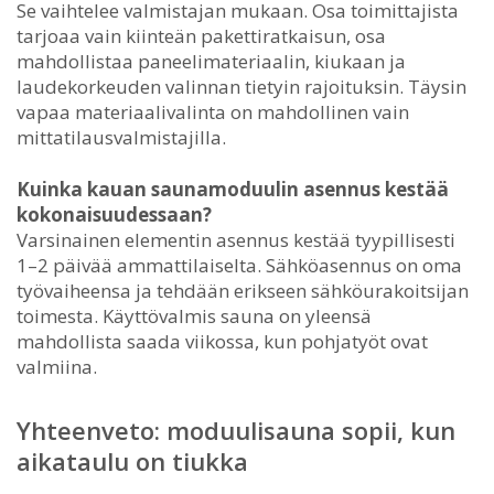
Se vaihtelee valmistajan mukaan. Osa toimittajista
tarjoaa vain kiinteän pakettiratkaisun, osa
mahdollistaa paneelimateriaalin, kiukaan ja
laudekorkeuden valinnan tietyin rajoituksin. Täysin
vapaa materiaalivalinta on mahdollinen vain
mittatilausvalmistajilla.
Kuinka kauan saunamoduulin asennus kestää
kokonaisuudessaan?
Varsinainen elementin asennus kestää tyypillisesti
1–2 päivää ammattilaiselta. Sähköasennus on oma
työvaiheensa ja tehdään erikseen sähköurakoitsijan
toimesta. Käyttövalmis sauna on yleensä
mahdollista saada viikossa, kun pohjatyöt ovat
valmiina.
Yhteenveto: moduulisauna sopii, kun
aikataulu on tiukka