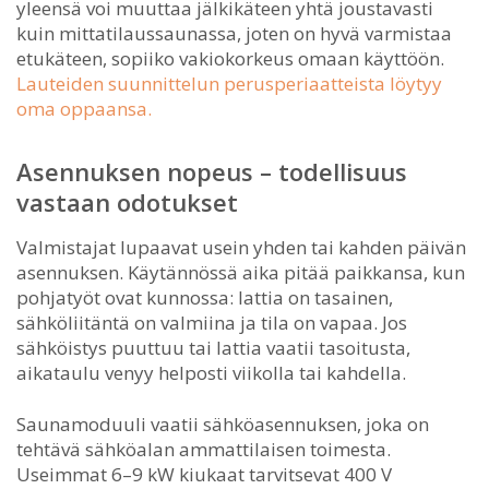
yleensä voi muuttaa jälkikäteen yhtä joustavasti
kuin mittatilaussaunassa, joten on hyvä varmistaa
etukäteen, sopiiko vakiokorkeus omaan käyttöön.
Lauteiden suunnittelun perusperiaatteista löytyy
oma oppaansa.
Asennuksen nopeus – todellisuus
vastaan odotukset
Valmistajat lupaavat usein yhden tai kahden päivän
asennuksen. Käytännössä aika pitää paikkansa, kun
pohjatyöt ovat kunnossa: lattia on tasainen,
sähköliitäntä on valmiina ja tila on vapaa. Jos
sähköistys puuttuu tai lattia vaatii tasoitusta,
aikataulu venyy helposti viikolla tai kahdella.
Saunamoduuli vaatii sähköasennuksen, joka on
tehtävä sähköalan ammattilaisen toimesta.
Useimmat 6–9 kW kiukaat tarvitsevat 400 V