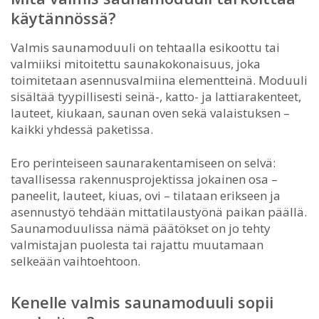
käytännössä?
Valmis saunamoduuli on tehtaalla esikoottu tai
valmiiksi mitoitettu saunakokonaisuus, joka
toimitetaan asennusvalmiina elementteinä. Moduuli
sisältää tyypillisesti seinä-, katto- ja lattiarakenteet,
lauteet, kiukaan, saunan oven sekä valaistuksen –
kaikki yhdessä paketissa.
Ero perinteiseen saunarakentamiseen on selvä:
tavallisessa rakennusprojektissa jokainen osa –
paneelit, lauteet, kiuas, ovi – tilataan erikseen ja
asennustyö tehdään mittatilaustyönä paikan päällä.
Saunamoduulissa nämä päätökset on jo tehty
valmistajan puolesta tai rajattu muutamaan
selkeään vaihtoehtoon.
Kenelle valmis saunamoduuli sopii