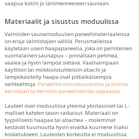
saapua kotiin jo lämmenneeseen saunaan.
Materiaalit ja sisustus moduulissa
Valmiiden saunamoduulien paneelimateriaaleissa
on eroja valmistajien välillä. Perusmalleissa
käytetään usein haapapaneelia, joka on perinteinen
suomalainen saunapuu – pinnaltaan pehmeä,
vaalea ja hyvin lämpöä sietävä. Vaativampaan
käyttöön tai mökkiolosuhteisiin abachi ja
lämpökäsitelty haapa ovat pitkäikäisempiä
vaihtoehtoja.
Paneelien ominaisuuksista ja eroista
kerrotaan tarkemmin paneelivalinta-oppaassa.
Lauteet ovat moduulissa yleensä yksitasoiset tai L-
malliset kahden tason ratkaisut. Materiaali on
tyypillisesti haapaa tai abachea – molemmat
kestävät kuumuutta hyvin eivätkä kuumene liiaksi
kosketukseen. Lauteiden korkeutta ei moduulissa