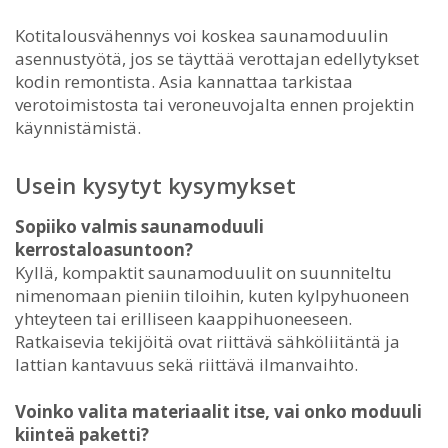
Kotitalousvähennys voi koskea saunamoduulin
asennustyötä, jos se täyttää verottajan edellytykset
kodin remontista. Asia kannattaa tarkistaa
verotoimistosta tai veroneuvojalta ennen projektin
käynnistämistä.
Usein kysytyt kysymykset
Sopiiko valmis saunamoduuli
kerrostaloasuntoon?
Kyllä, kompaktit saunamoduulit on suunniteltu
nimenomaan pieniin tiloihin, kuten kylpyhuoneen
yhteyteen tai erilliseen kaappihuoneeseen.
Ratkaisevia tekijöitä ovat riittävä sähköliitäntä ja
lattian kantavuus sekä riittävä ilmanvaihto.
Voinko valita materiaalit itse, vai onko moduuli
kiinteä paketti?