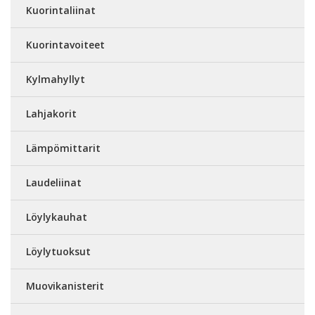
Kuorintaliinat
Kuorintavoiteet
Kylmahyllyt
Lahjakorit
Lämpömittarit
Laudeliinat
Löylykauhat
Löylytuoksut
Muovikanisterit