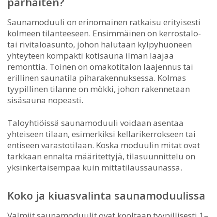
parhaiten?
Saunamoduuli on erinomainen ratkaisu erityisesti
kolmeen tilanteeseen. Ensimmäinen on kerrostalo-
tai rivitaloasunto, johon halutaan kylpyhuoneen
yhteyteen kompakti kotisauna ilman laajaa
remonttia. Toinen on omakotitalon laajennus tai
erillinen saunatila piharakennuksessa. Kolmas
tyypillinen tilanne on mökki, johon rakennetaan
sisäsauna nopeasti.
Taloyhtiöissä saunamoduuli voidaan asentaa
yhteiseen tilaan, esimerkiksi kellarikerrokseen tai
entiseen varastotilaan. Koska moduulin mitat ovat
tarkkaan ennalta määritettyjä, tilasuunnittelu on
yksinkertaisempaa kuin mittatilaussaunassa.
Koko ja kiuasvalinta saunamoduulissa
Valmiit saunamoduulit ovat kooltaan tyypillisesti 1–